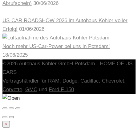
Abrufschein)
30/06/2026
US-CAR ROADSHOW 2026 im Autohaus Köhler voller
Erfolg!
01/06/2026
Noch mehr US-Car-Power bei uns in Potsdam!
18/06/2025
©2026 Autohaus Köhler GmbH Potsdam - HOME OF US-
CARS
Vertragshändler für
RAM,
Dodge
,
Cadillac
,
Chevrolet
,
Corvette
,
GMC
und
Ford F-150
×