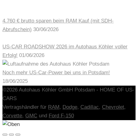
4.760 € brutto sparen beim RAM Kauf (mit SDH-
Abrufschein)
30/06/2026
US-CAR ROADSHOW 2026 im Autohaus Köhler voller
Erfolg!
01/06/2026
Noch mehr US-Car-Power bei uns in Potsdam!
18/06/2025
©2026 Autohaus Köhler GmbH Potsdam - HOME OF US-
CARS
Vertragshändler für
RAM,
Dodge
,
Cadillac
,
Chevrolet
,
Corvette
,
GMC
und
Ford F-150