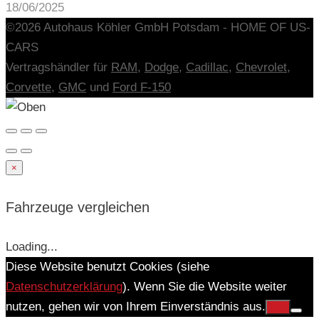
18/06/2025
©2026 Autohaus Köhler GmbH Potsdam - HOME OF US-
CARS
Vertragshändler für
RAM,
Dodge
,
Cadillac
,
Chevrolet
,
Corvette
,
GMC
und
Ford F-150
×
Fahrzeuge vergleichen
Loading...
Diese Website benutzt Cookies (siehe
Datenschutzerklärung
). Wenn Sie die Website weiter
nutzen, gehen wir von Ihrem Einverständnis aus.
OK