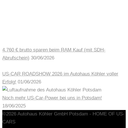
AUTOHAUS NEWS
4.760 € brutto sparen beim RAM Kauf (mit SDH-
Abrufschein)
30/06/2026
US-CAR ROADSHOW 2026 im Autohaus Köhler voller
Erfolg!
01/06/2026
Noch mehr US-Car-Power bei uns in Potsdam!
18/06/2025
©2026 Autohaus Köhler GmbH Potsdam - HOME OF US-
CARS