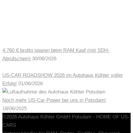
AUTOHAUS NEWS
4.760 € brutto sparen beim RAM Kauf (mit SDH-
Abrufschein)
30/06/2026
US-CAR ROADSHOW 2026 im Autohaus Köhler voller
Erfolg!
01/06/2026
Noch mehr US-Car-Power bei uns in Potsdam!
18/06/2025
©2026 Autohaus Köhler GmbH Potsdam - HOME OF US-
CARS