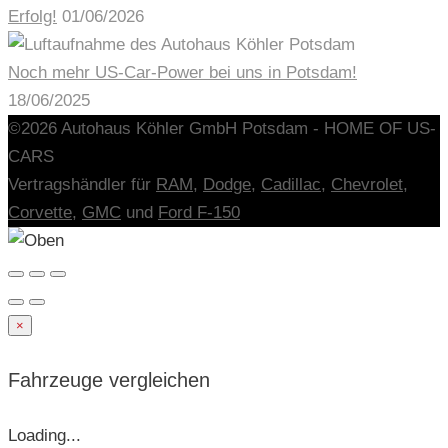
Erfolg!
01/06/2026
Noch mehr US-Car-Power bei uns in Potsdam!
18/06/2025
©2026 Autohaus Köhler GmbH Potsdam - HOME OF US-
CARS
Vertragshändler für
RAM,
Dodge
,
Cadillac
,
Chevrolet
,
Corvette
,
GMC
und
Ford F-150
×
Fahrzeuge vergleichen
Loading...