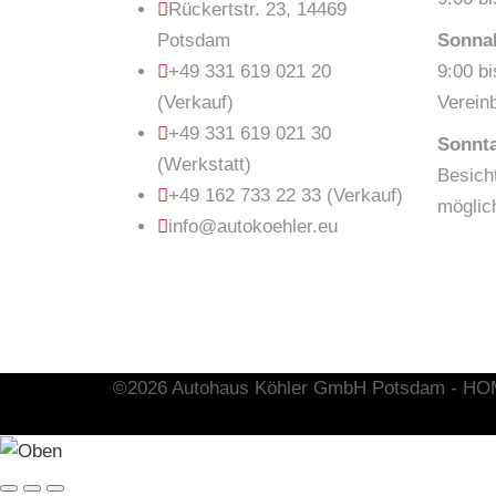
Rückertstr. 23, 14469
Potsdam
Sonna
+49 331 619 021 20
9:00 b
(Verkauf)
Verein
+49 331 619 021 30
Sonnt
(Werkstatt)
Besich
+49 162 733 22 33 (Verkauf)
möglic
info@autokoehler.eu
©2026 Autohaus Köhler GmbH Potsdam - 