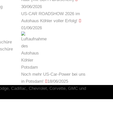
ng
30/06/2026
US-CAR ROADSHOW 2026 im
Autohaus Köhler voller Erfolg!
01/06/2026
schüre
oschüre
Noch mehr US-Car-Power bei uns
in Potsdam!
18/06/2025
odge
,
Cadillac
,
Chevrolet
,
Corvette
,
GMC
und