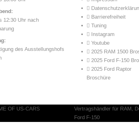
Datenschutzerkläru
bend:
Barrierefreiheit
is 12:30 Uhr nach
Tuning
barung
Instagram
ag:
Youtube
tigung des Ausstellungshofs
2025 RAM 1500 Bro
h
2025 Ford F-150 Br
2025 Ford Raptor
Broschüre
HOME OF US-CARS
Vertragshändler für
RAM,
D
Ford F-150