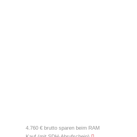
AUTOHAUS NEWS
4.760 € brutto sparen beim RAM
Kauf (mit SDH-Abrufschein)