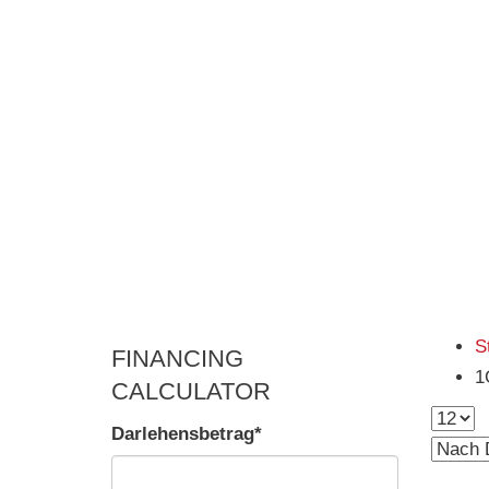
S
FINANCING
1
CALCULATOR
Darlehensbetrag*