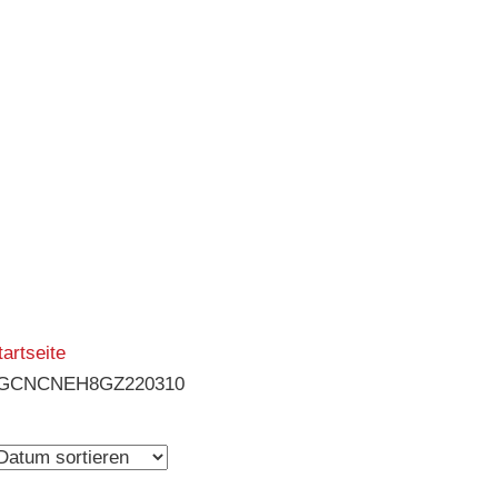
tartseite
GCNCNEH8GZ220310