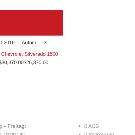
Certified
2016
Autom...
3
 Chevrolet Silverado 1500
$
30,370.00
$
26,370.00
NUNGSZEITEN
LINKS
 – Freitag:
AGB
s 18:00 Uhr
Impressum