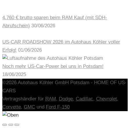
4.760 € brutto sparen beim RAM Kauf (mit SDH-
Abrufschein)
30/06/2026
US-CAR ROADSHOW 2026 im Autohaus Köhler voller
Erfolg!
01/06/2026
Noch mehr US-Car-Power bei uns in Potsdam!
18/06/2025
©2026 Autohaus Köhler GmbH Potsdam - HOME OF US-
CARS
Vertragshändler für
RAM,
Dodge
,
Cadillac
,
Chevrolet
,
Corvette
,
GMC
und
Ford F-150