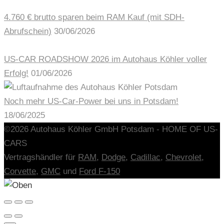
4.760 € brutto sparen beim RAM Kauf (mit SDH-
Abrufschein)
30/06/2026
US-CAR ROADSHOW 2026 im Autohaus Köhler voller
Erfolg!
01/06/2026
Noch mehr US-Car-Power bei uns in Potsdam!
18/06/2025
©2026 Autohaus Köhler GmbH Potsdam - HOME OF US-
CARS
Vertragshändler für
RAM,
Dodge
,
Cadillac
,
Chevrolet
,
Corvette
,
GMC
und
Ford F-150