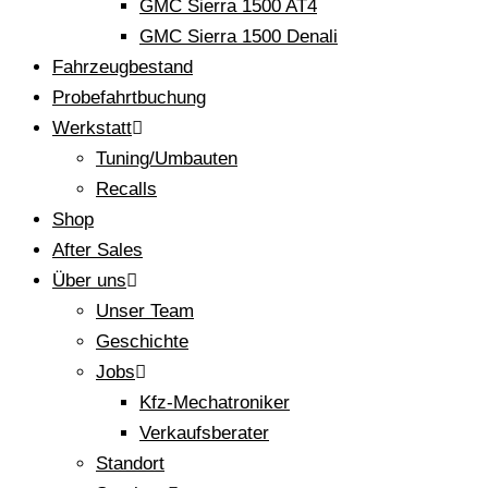
GMC Sierra 1500 AT4
GMC Sierra 1500 Denali
Fahrzeugbestand
Probefahrtbuchung
Werkstatt
Tuning/Umbauten
Recalls
Shop
After Sales
Über uns
Unser Team
Geschichte
Jobs
Kfz-Mechatroniker
Verkaufsberater
Standort