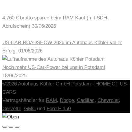
4.760 € brutto sparen beim RAM Kauf (mit SDH-
Abrufschein)
30/06/2026
US-CAR ROADSHOW 2026 im Autohaus Köhler voller
Erfolg!
01/06/2026
Noch mehr US-Car-Power bei uns in Potsdam!
18/06/2025
©2026 Autohaus Köhler GmbH Potsdam - HOME OF US-
CARS
Vertragshändler für
RAM,
Dodge
,
Cadillac
,
Chevrolet
,
Corvette
,
GMC
und
Ford F-150